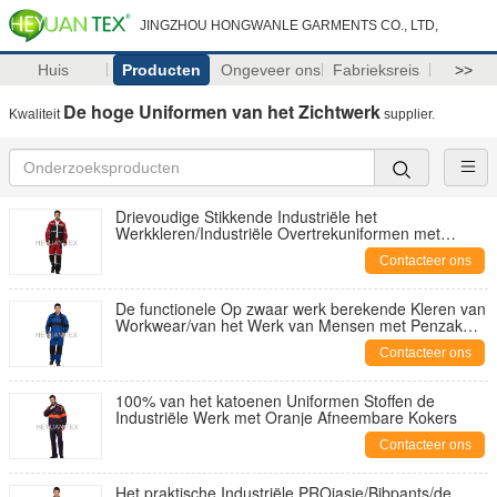
JINGZHOU HONGWANLE GARMENTS CO., LTD,
Huis
Producten
Ongeveer ons
Fabrieksreis
>>
De hoge Uniformen van het Zichtwerk
Kwaliteit
supplier.
Drievoudige Stikkende Industriële het
Werkkleren/Industriële Overtrekuniformen met
Reflecitve-Band
Contacteer ons
De functionele Op zwaar werk berekende Kleren van
Workwear/van het Werk van Mensen met Penzak
voor Industrie
Contacteer ons
100% van het katoenen Uniformen Stoffen de
Industriële Werk met Oranje Afneembare Kokers
Contacteer ons
Het praktische Industriële PROjasje/Bibpants/de