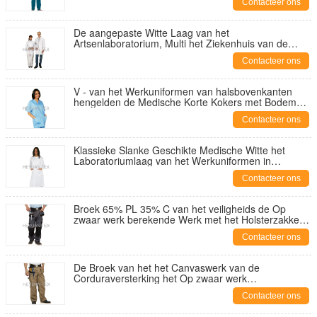
Contacteer ons
De aangepaste Witte Laag van het
Artsenlaboratorium, Multi het Ziekenhuis van de
Zorgkliniek Medische Eenvormige Arts
Contacteer ons
V - van het Werkuniformen van halsbovenkanten
hengelden de Medische Korte Kokers met Bodem
Twee Zakken
Contacteer ons
Klassieke Slanke Geschikte Medische Witte het
Laboratoriumlaag van het Werkuniformen in
Popeline en Super Keperstof
Contacteer ons
Broek 65% PL 35% C van het veiligheids de Op
zwaar werk berekende Werk met het Holsterzakken
van de Plooimanier
Contacteer ons
De Broek van het het Canvaswerk van de
Corduraversterking het Op zwaar werk
berekende Anti Wrijven met Multizak
Contacteer ons