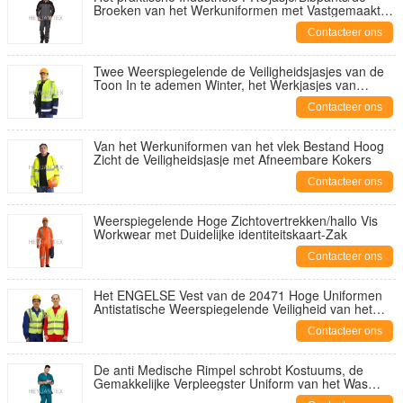
Broeken van het Werkuniformen met Vastgemaakte
Kleppen
Contacteer ons
Twee Weerspiegelende de Veiligheidsjasjes van de
Toon In te ademen Winter, het Werkjasjes van
Oxford hallo Vis
Contacteer ons
Van het Werkuniformen van het vlek Bestand Hoog
Zicht de Veiligheidsjasje met Afneembare Kokers
Contacteer ons
Weerspiegelende Hoge Zichtovertrekken/hallo Vis
Workwear met Duidelijke identiteitskaart-Zak
Contacteer ons
Het ENGELSE Vest van de 20471 Hoge Uniformen
Antistatische Weerspiegelende Veiligheid van het
Zichtwerk
Contacteer ons
De anti Medische Rimpel schrobt Kostuums, de
Gemakkelijke Verpleegster Uniform van het Was
Chirurgische Ziekenhuis