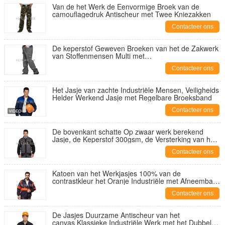
Van de het Werk de Eenvormige Broek van de
camouflagedruk Antischeur met Twee Kniezakken
Contacteer ons
De keperstof Geweven Broeken van het de Zakwerk
van Stoffenmensen Multi met
Bestand Ritssluitingsscheur
Contacteer ons
Het Jasje van zachte Industriële Mensen, Veiligheids
Helder Werkend Jasje met Regelbare Broeksband
Contacteer ons
De bovenkant schatte Op zwaar werk berekend
Jasje, de Keperstof 300gsm, de Versterking van het
Bedrijfsveiligheidsjasje van Oxford 600D
Contacteer ons
Katoen van het Werkjasjes 100% van de
contrastkleur het Oranje Industriële met Afneembare
Kokers
Contacteer ons
De Jasjes Duurzame Antischeur van het
canvas Klassieke Industriële Werk met het Dubbele