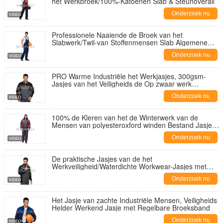
het Werkbroek/100%-Katoenen Slab & Steunoverall
Onderzoek nu
Professionele Naaiende de Broek van het
Slabwerk/Twil-van Stoffenmensen Slab Algemene
Grove calico's
Onderzoek nu
PRO Warme Industriële het Werkjasjes, 300gsm-
Jasjes van het Veiligheids de Op zwaar werk
berekende Werk
Onderzoek nu
100% de Kleren van het de Winterwerk van de
Mensen van polyesteroxford winden Bestand Jasje
en Bibpants
Onderzoek nu
De praktische Jasjes van de het
Werkveiligheid/Waterdichte Workwear-Jasjes met
Tribune op Kraag
Onderzoek nu
Het Jasje van zachte Industriële Mensen, Veiligheids
Helder Werkend Jasje met Regelbare Broeksband
Onderzoek nu