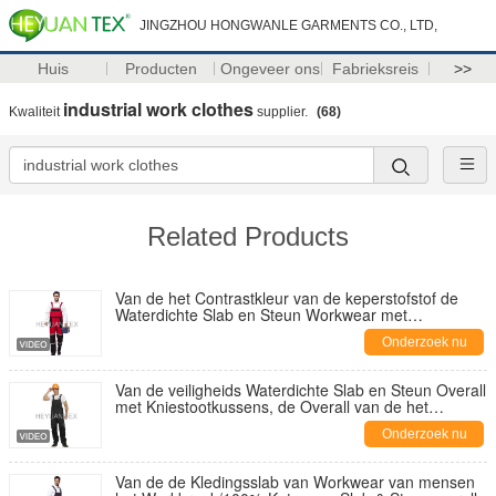
JINGZHOU HONGWANLE GARMENTS CO., LTD,
Huis
Producten
Ongeveer ons
Fabrieksreis
>>
industrial work clothes
Kwaliteit
supplier.
(68)
Related Products
Van de het Contrastkleur van de keperstofstof de
Waterdichte Slab en Steun Workwear met
Weerspiegelende Band
Onderzoek nu
Van de veiligheids Waterdichte Slab en Steun Overall
met Kniestootkussens, de Overall van de het
Werkslab
Onderzoek nu
Van de de Kledingsslab van Workwear van mensen